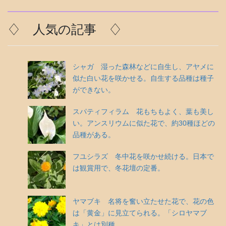
♢ 人気の記事 ♢
シャガ 湿った森林などに自生し、アヤメに
似た白い花を咲かせる。自生する品種は種子
ができない。
スパティフィラム 花もちもよく、葉も美し
い。アンスリウムに似た花で、約30種ほどの
品種がある。
フユシラズ 冬中花を咲かせ続ける。日本で
は観賞用で、冬花壇の定番。
ヤマブキ 名将を奮い立たせた花で、花の色
は「黄金」に見立てられる。「シロヤマブ
キ」とは別種。