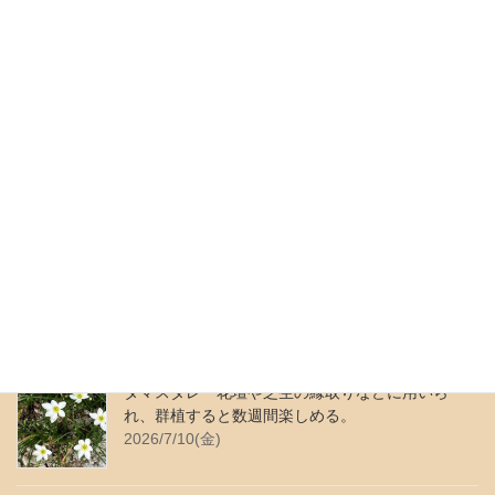
1.『風』～夏～
次の記事
モンステラ 独特の形の葉で、
人気のある観葉植物。花も果実
もつく。
2019/7/12(金)
♢ 最近の更新 ♢
ムラサキカタバミ 繁殖力が強く、よく似ている
花がある。花色は青みがかった紫色。
2026/7/24(金)
タマスダレ 花壇や芝生の縁取りなどに用いら
れ、群植すると数週間楽しめる。
2026/7/10(金)