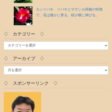
カンツバキ ツバキとサザンカ両種の特徴
で、花は微かに香る。枝が横に伸びる。
♢ カテゴリー ♢
♢
カ
テ
♢ アーカイブ ♢
ゴ
リ
♢
ー
ア
♢
ー
カ
♢ スポンサーリンク ♢
イ
ブ
♢