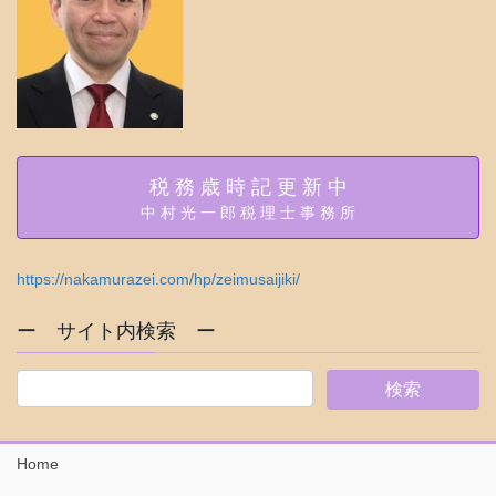
税 務 歳 時 記 更 新 中
中 村 光 一 郎 税 理 士 事 務 所
https://nakamurazei.com/hp/zeimusaijiki/
ー サイト内検索 ー
Home