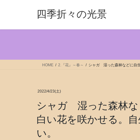
コ
ナ
ン
ビ
四季折々の光景
テ
ゲ
ン
ー
ツ
シ
へ
ョ
ス
ン
キ
に
ッ
移
HOME
2.『花』～春～
シャガ 湿った森林などに自
プ
動
2022/4/23(土)
シャガ 湿った森林な
白い花を咲かせる。自
い。