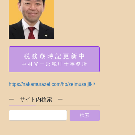
税 務 歳 時 記 更 新 中
中 村 光 一 郎 税 理 士 事 務 所
https://nakamurazei.com/hp/zeimusaijiki/
ー サイト内検索 ー