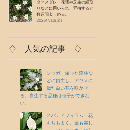
タマスダレ 花壇や芝生の縁取
りなどに用いられ、群植すると
数週間楽しめる。
2026/7/10(金)
♢ 人気の記事 ♢
シャガ 湿った森林な
どに自生し、アヤメに
似た白い花を咲かせ
る。自生する品種は種子ができな
い。
スパティフィラム 花
もちもよく、葉も美し