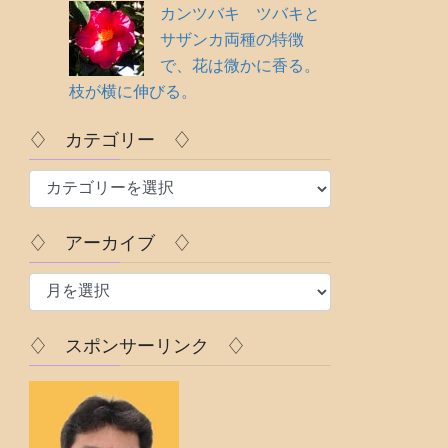
カンツバキ ツバキと
サザンカ両種の特徴
で、花は微かに香る。
枝が横に伸びる。
♢ カテゴリー ♢
♢
カ
テ
♢ アーカイブ ♢
ゴ
♢
リ
ア
ー
ー
♢
♢ スポンサーリンク ♢
カ
イ
ブ
♢