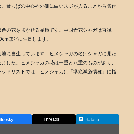
は、葉っぱの中心や外側に白いスジが入ることから名付
紫色の花を咲かせる品種です。中国青花シャガは直径
0cmほどに生長します。
山地に自生しています。ヒメシャガの名はシャガに見た
れました。ヒメシャガの花は一重と八重のものがあり、
レッドリストでは、ヒメシャガは「準絶滅危惧種」に指
Threads
Bluesky
Hatena