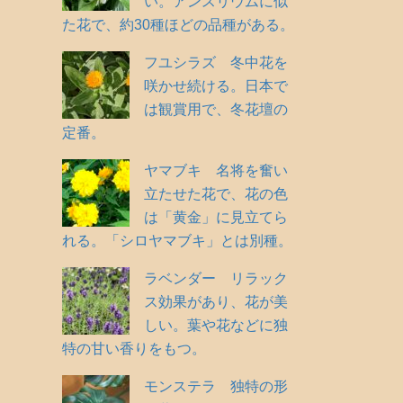
い。アンスリウムに似
た花で、約30種ほどの品種がある。
フユシラズ 冬中花を
咲かせ続ける。日本で
は観賞用で、冬花壇の
定番。
ヤマブキ 名将を奮い
立たせた花で、花の色
は「黄金」に見立てら
れる。「シロヤマブキ」とは別種。
ラベンダー リラック
ス効果があり、花が美
しい。葉や花などに独
特の甘い香りをもつ。
モンステラ 独特の形