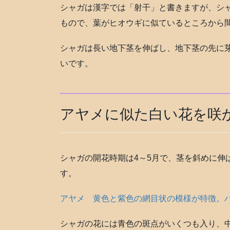
シャガは漢字では「射干」と書きますが、シ
もので、葉がヒオウギに似ているところから
シャガは長い地下茎を伸ばし、地下茎の先に
いです。
アヤメに似た白い花を咲
シャガの開花時期は4～5月で、茎を斜めに伸
す。
アヤメ 黄色と紫色の網目状の模様が特徴。
シャガの花には青色の斑点がいくつも入り、