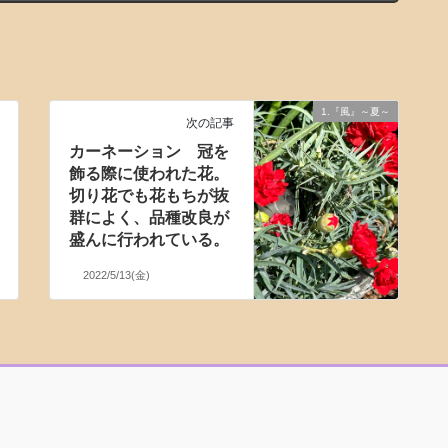
1.『風』～夏～
次の記事
カーネーション 冠を
飾る際に使われた花。
切り花でも花もちが抜
群によく、品種改良が
盛んに行われている。
2022/5/13(金)