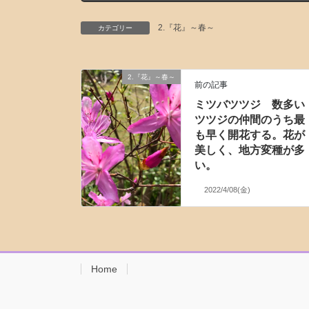
2.『花』～春～
カテゴリー
2.『花』～春～
前の記事
ミツバツツジ 数多い
ツツジの仲間のうち最
も早く開花する。花が
美しく、地方変種が多
い。
2022/4/08(金)
Home