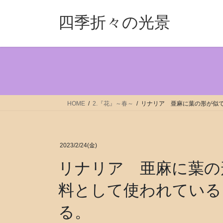
コ
ナ
ン
ビ
四季折々の光景
テ
ゲ
ン
ー
ツ
シ
へ
ョ
ス
ン
キ
に
ッ
移
HOME
2.『花』～春～
リナリア 亜麻に葉の形が似て
プ
動
2023/2/24(金)
リナリア 亜麻に葉の
料として使われている
る。