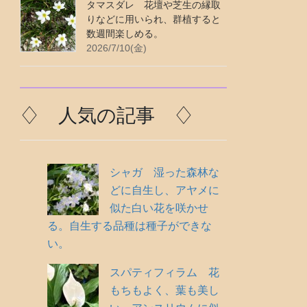
タマスダレ 花壇や芝生の縁取
りなどに用いられ、群植すると
数週間楽しめる。
2026/7/10(金)
♢ 人気の記事 ♢
シャガ 湿った森林な
どに自生し、アヤメに
似た白い花を咲かせ
る。自生する品種は種子ができな
い。
スパティフィラム 花
もちもよく、葉も美し