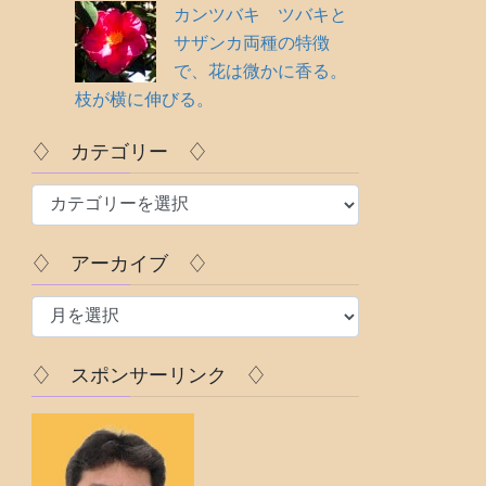
カンツバキ ツバキと
サザンカ両種の特徴
で、花は微かに香る。
枝が横に伸びる。
♢ カテゴリー ♢
♢
カ
テ
♢ アーカイブ ♢
ゴ
♢
リ
ア
ー
ー
♢
♢ スポンサーリンク ♢
カ
イ
ブ
♢