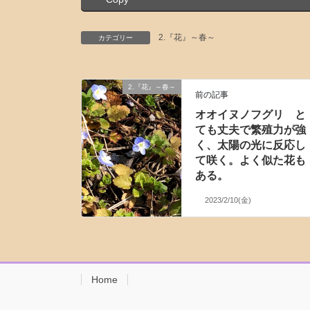
2.『花』～春～
カテゴリー
2.『花』～春～
前の記事
オオイヌノフグリ と
ても丈夫で繁殖力が強
く、太陽の光に反応し
て咲く。よく似た花も
ある。
2023/2/10(金)
Home