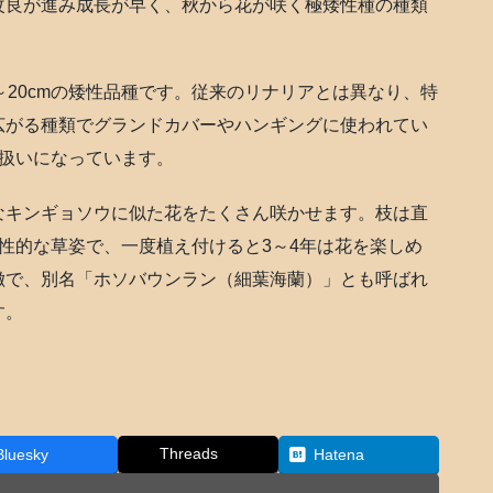
改良が進み成長が早く、秋から花が咲く極矮性種の種類
～20cmの矮性品種です。従来のリナリアとは異なり、特
広がる種類でグランドカバーやハンギングに使われてい
草扱いになっています。
なキンギョソウに似た花をたくさん咲かせます。枝は直
野性的な草姿で、一度植え付けると3～4年は花を楽しめ
徴で、別名「ホソバウンラン（細葉海蘭）」とも呼ばれ
す。
Threads
Bluesky
Hatena