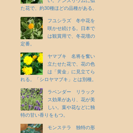
い。アンスリウムに似
た花で、約30種ほどの品種がある。
フユシラズ 冬中花を
咲かせ続ける。日本で
は観賞用で、冬花壇の
定番。
ヤマブキ 名将を奮い
立たせた花で、花の色
は「黄金」に見立てら
れる。「シロヤマブキ」とは別種。
ラベンダー リラック
ス効果があり、花が美
しい。葉や花などに独
特の甘い香りをもつ。
モンステラ 独特の形