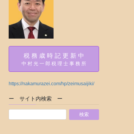
税 務 歳 時 記 更 新 中
中 村 光 一 郎 税 理 士 事 務 所
https://nakamurazei.com/hp/zeimusaijiki/
ー サイト内検索 ー