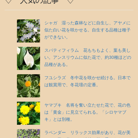
♢ 人気の記事 ♢
シャガ 湿った森林などに自生し、アヤメに
似た白い花を咲かせる。自生する品種は種子
ができない。
スパティフィラム 花もちもよく、葉も美し
い。アンスリウムに似た花で、約30種ほどの
品種がある。
フユシラズ 冬中花を咲かせ続ける。日本で
は観賞用で、冬花壇の定番。
ヤマブキ 名将を奮い立たせた花で、花の色
は「黄金」に見立てられる。「シロヤマブ
キ」とは別種。
ラベンダー リラックス効果があり、花が美