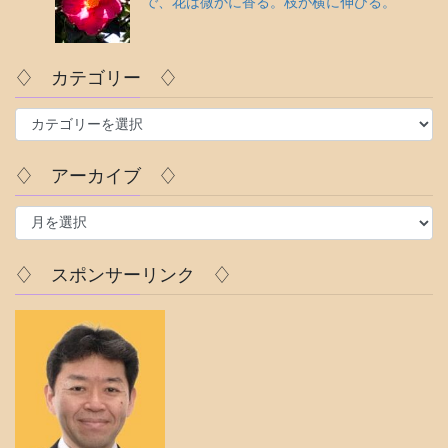
で、花は微かに香る。枝が横に伸びる。
♢ カテゴリー ♢
♢
カ
テ
♢ アーカイブ ♢
ゴ
リ
♢
ー
ア
♢
ー
カ
♢ スポンサーリンク ♢
イ
ブ
♢