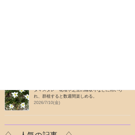
色鮮やかな花で、高温多湿に強
い。園芸品種にはフランス系と
イタリアン系。
2025/9/26(金)
♢ 最近の更新 ♢
ムラサキカタバミ 繁殖力が強く、よく似ている
花がある。花色は青みがかった紫色。
2026/7/24(金)
タマスダレ 花壇や芝生の縁取りなどに用いら
れ、群植すると数週間楽しめる。
2026/7/10(金)