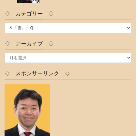
♢ カテゴリー ♢
♢
カ
テ
♢ アーカイブ ♢
ゴ
リ
♢
ー
ア
♢
ー
カ
♢ スポンサーリンク ♢
イ
ブ
♢