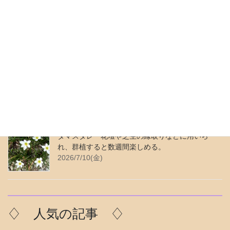
投
固
固
固
1
2
…
42
»
稿
定
定
定
ペ
ペ
ペ
の
♢ 最近の更新 ♢
ー
ー
ー
ペ
ジ
ジ
ジ
ムラサキカタバミ 繁殖力が強く、よく似ている
ー
花がある。花色は青みがかった紫色。
ジ
2026/7/24(金)
送
り
タマスダレ 花壇や芝生の縁取りなどに用いら
れ、群植すると数週間楽しめる。
2026/7/10(金)
♢ 人気の記事 ♢