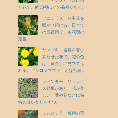
い。アンスリウムに似
た花で、約30種ほどの品種がある。
フユシラズ 冬中花を
咲かせ続ける。日本で
は観賞用で、冬花壇の
定番。
ヤマブキ 名将を奮い
立たせた花で、花の色
は「黄金」に見立てら
れる。「シロヤマブキ」とは別種。
ラベンダー リラック
ス効果があり、花が美
しい。葉や花などに独
特の甘い香りをもつ。
モンステラ 独特の形