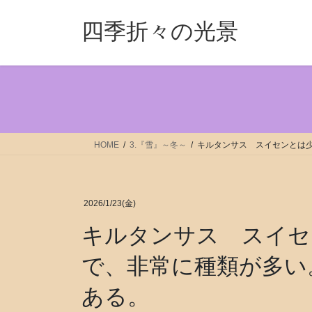
コ
ナ
ン
ビ
四季折々の光景
テ
ゲ
ン
ー
ツ
シ
へ
ョ
ス
ン
キ
に
ッ
移
HOME
3.『雪』～冬～
キルタンサス スイセンとは
プ
動
2026/1/23(金)
キルタンサス スイセ
で、非常に種類が多い
ある。