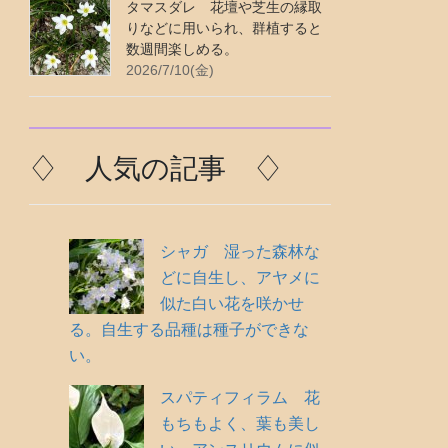
タマスダレ 花壇や芝生の縁取
りなどに用いられ、群植すると
数週間楽しめる。
2026/7/10(金)
♢ 人気の記事 ♢
シャガ 湿った森林な
どに自生し、アヤメに
似た白い花を咲かせ
る。自生する品種は種子ができな
い。
スパティフィラム 花
もちもよく、葉も美し