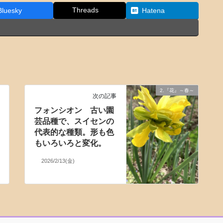
Threads
Bluesky
Hatena
2.『花』～春～
次の記事
フォンシオン 古い園
芸品種で、スイセンの
代表的な種類。形も色
もいろいろと変化。
2026/2/13(金)