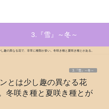
3.『雪』～冬～
少し趣の異なる花で、非常に種類が多い。冬咲き種と夏咲き種とがある。
3.『雪』～冬～
ンとは少し趣の異なる花
。冬咲き種と夏咲き種とが