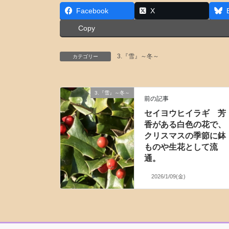
Facebook
X
Copy
3.『雪』～冬～
カテゴリー
3.『雪』～冬～
前の記事
セイヨウヒイラギ 芳
香がある白色の花で、
クリスマスの季節に鉢
ものや生花として流
通。
2026/1/09(金)