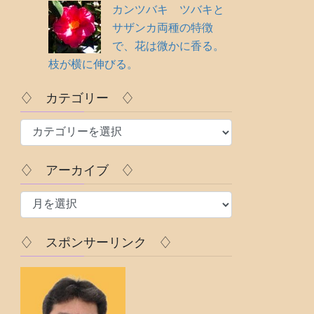
カンツバキ ツバキと
サザンカ両種の特徴
で、花は微かに香る。
枝が横に伸びる。
♢ カテゴリー ♢
♢
カ
テ
♢ アーカイブ ♢
ゴ
♢
リ
ア
ー
ー
♢
♢ スポンサーリンク ♢
カ
イ
ブ
♢