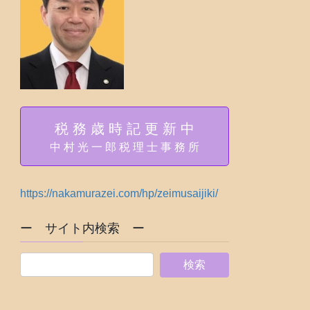
税 務 歳 時 記 更 新 中
中 村 光 一 郎 税 理 士 事 務 所
https://nakamurazei.com/hp/zeimusaijiki/
ー サイト内検索 ー