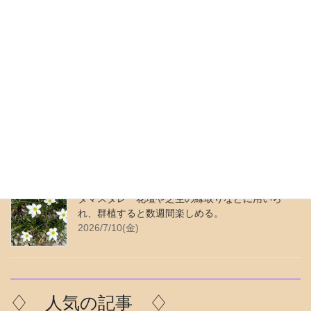
できた品種。花の咲いている期
間が長い。
2021/2/24(水)
♢ 最近の更新 ♢
ムラサキカタバミ 繁殖力が強く、よく似ている
花がある。花色は青みがかった紫色。
2026/7/24(金)
タマスダレ 花壇や芝生の縁取りなどに用いら
れ、群植すると数週間楽しめる。
2026/7/10(金)
♢ 人気の記事 ♢