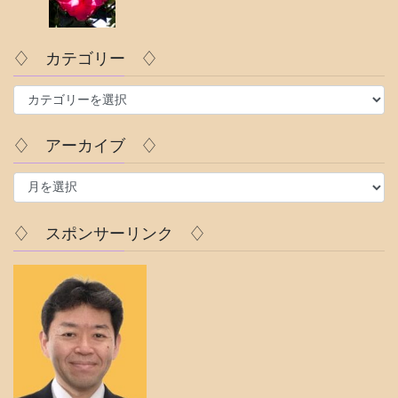
♢ カテゴリー ♢
♢
カ
テ
♢ アーカイブ ♢
ゴ
リ
♢
ー
ア
♢
ー
カ
♢ スポンサーリンク ♢
イ
ブ
♢