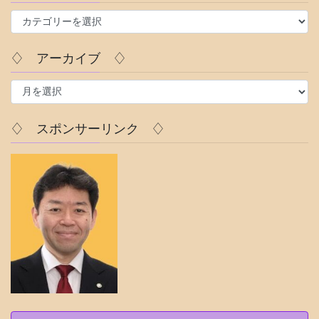
♢
カ
テ
♢ アーカイブ ♢
ゴ
リ
♢
ー
ア
♢
ー
カ
♢ スポンサーリンク ♢
イ
ブ
♢