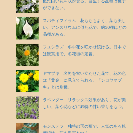
似た白い花を咲かせる。自生する品種は種子
ができない。
スパティフィラム 花もちもよく、葉も美し
い。アンスリウムに似た花で、約30種ほどの
品種がある。
フユシラズ 冬中花を咲かせ続ける。日本で
は観賞用で、冬花壇の定番。
ヤマブキ 名将を奮い立たせた花で、花の色
は「黄金」に見立てられる。「シロヤマブ
キ」とは別種。
ラベンダー リラックス効果があり、花が美
しい。葉や花などに独特の甘い香りをもつ。
モンステラ 独特の形の葉で、人気のある観
葉植物。花も果実もつく。