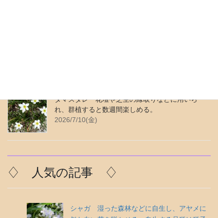
♢ 最近の更新 ♢
ムラサキカタバミ 繁殖力が強く、よく似ている
花がある。花色は青みがかった紫色。
2026/7/24(金)
タマスダレ 花壇や芝生の縁取りなどに用いら
れ、群植すると数週間楽しめる。
2026/7/10(金)
♢ 人気の記事 ♢
シャガ 湿った森林などに自生し、アヤメに