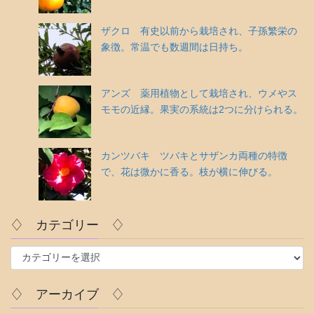
ザクロ 有史以前から栽培され、子孫繁栄の
象徴。常温でも数週間は日持ち。
アンズ 薬用植物として栽培され、ウメやス
モモの近縁。果実の系統は2つに分けられる。
カンツバキ ツバキとサザンカ両種の特徴
で、花は微かに香る。枝が横に伸びる。
♢ カテゴリー ♢
♢
カ
テ
♢ アーカイブ ♢
ゴ
リ