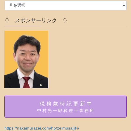
♢
ー
ア
♢
ー
カ
♢ スポンサーリンク ♢
イ
ブ
♢
税 務 歳 時 記 更 新 中
中 村 光 一 郎 税 理 士 事 務 所
https://nakamurazei.com/hp/zeimusaijiki/