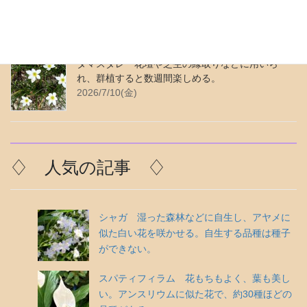
花がある。花色は青みがかった紫色。
2026/7/24(金)
タマスダレ 花壇や芝生の縁取りなどに用いら
れ、群植すると数週間楽しめる。
2026/7/10(金)
♢ 人気の記事 ♢
シャガ 湿った森林などに自生し、アヤメに
似た白い花を咲かせる。自生する品種は種子
ができない。
スパティフィラム 花もちもよく、葉も美し
い。アンスリウムに似た花で、約30種ほどの